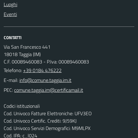
Luoghi
Eventi
CONTATTI
Via San Francesco 441
18018 Taggia (IM)
C.F. 00089460083 - P.Iva: 00089460083
Telefono:
+39 0184 476222
E-mail:
PEC:
Codici istituzionali
Cod. Univoco Fatture Elettroniche: UFV3EO
Cod. Univoco Certific. Crediti: 9J59KJ
Cod. Univoco Servizi Demografici: M9MLPX
Cod. IPA: c_l024