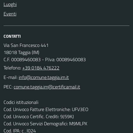
Luoghi
Eventi
CONTATTI
Via San Francesco 441
18018 Taggia (IM)
C.F. 00089460083 - P.Iva: 00089460083
Telefono:
+39 0184 476222
E-mail:
PEC:
Codici istituzionali
Cod. Univoco Fatture Elettroniche: UFV3EO
Cod. Univoco Certific. Crediti: 9J59KJ
Cod. Univoco Servizi Demografici: M9MLPX
Cod. IPA: c_l024