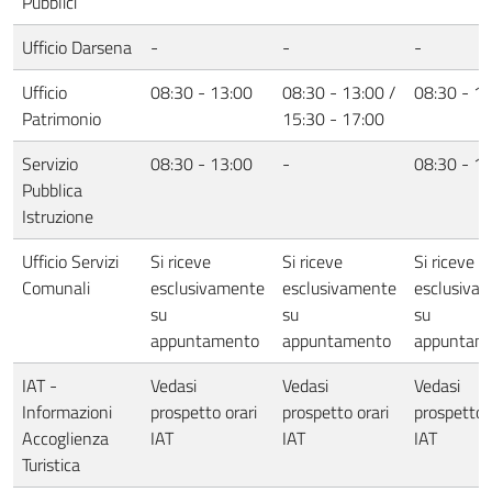
Pubblici
Ufficio Darsena
-
-
-
Ufficio
08:30 - 13:00
08:30 - 13:00 /
08:30 - 1
Patrimonio
15:30 - 17:00
Servizio
08:30 - 13:00
-
08:30 - 1
Pubblica
Istruzione
Ufficio Servizi
Si riceve
Si riceve
Si riceve
Comunali
esclusivamente
esclusivamente
esclusiva
su
su
su
appuntamento
appuntamento
appuntam
IAT -
Vedasi
Vedasi
Vedasi
Informazioni
prospetto orari
prospetto orari
prospetto 
Accoglienza
IAT
IAT
IAT
Turistica