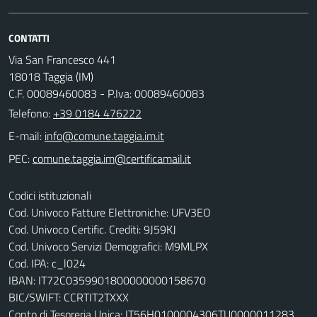
CONTATTI
Via San Francesco 441
18018 Taggia (IM)
C.F. 00089460083 - P.Iva: 00089460083
Telefono:
+39 0184 476222
E-mail:
PEC:
Codici istituzionali
Cod. Univoco Fatture Elettroniche: UFV3EO
Cod. Univoco Certific. Crediti: 9J59KJ
Cod. Univoco Servizi Demografici: M9MLPX
Cod. IPA: c_l024
IBAN: IT72C0359901800000000158670
BIC/SWIFT: CCRTIT2TXXX
Conto di Tesoreria Unica: IT56H0100004306TU0000011283