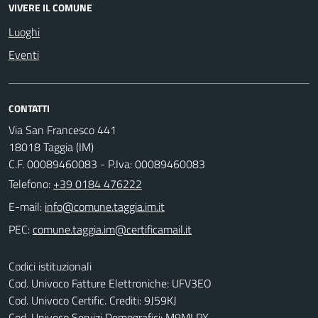
VIVERE IL COMUNE
Luoghi
Eventi
CONTATTI
Via San Francesco 441
18018 Taggia (IM)
C.F. 00089460083 - P.Iva: 00089460083
Telefono:
+39 0184 476222
E-mail:
PEC:
Codici istituzionali
Cod. Univoco Fatture Elettroniche: UFV3EO
Cod. Univoco Certific. Crediti: 9J59KJ
Cod. Univoco Servizi Demografici: M9MLPX