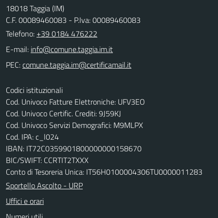
18018 Taggia (IM)
C.F. 00089460083 - P.Iva: 00089460083
Telefono:
+39 0184 476222
E-mail:
PEC:
Codici istituzionali
Cod. Univoco Fatture Elettroniche: UFV3EO
Cod. Univoco Certific. Crediti: 9J59KJ
Cod. Univoco Servizi Demografici: M9MLPX
Cod. IPA: c_l024
IBAN: IT72C0359901800000000158670
BIC/SWIFT: CCRTIT2TXXX
Conto di Tesoreria Unica: IT56H0100004306TU0000011283
Sportello Ascolto - URP
Uffici e orari
Numeri utili