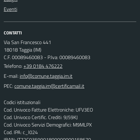
Eventi
CONTATTI
Via San Francesco 441
18018 Taggia (IM)
C.F. 00089460083 - P.Iva: 00089460083
Telefono:
+39 0184 476222
E-mail:
PEC:
Codici istituzionali
Cod. Univoco Fatture Elettroniche: UFV3EO
Cod. Univoco Certific. Crediti: 9J59KJ
Cod. Univoco Servizi Demografici: M9MLPX
Cod. IPA: c_l024
IBAN: IT72C0359901800000000158670