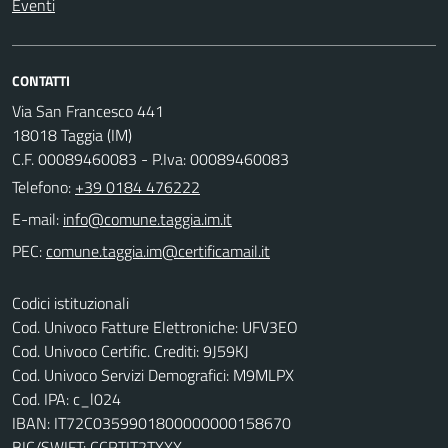
Eventi
CONTATTI
Via San Francesco 441
18018 Taggia (IM)
C.F. 00089460083 - P.Iva: 00089460083
Telefono:
+39 0184 476222
E-mail:
PEC:
Codici istituzionali
Cod. Univoco Fatture Elettroniche: UFV3EO
Cod. Univoco Certific. Crediti: 9J59KJ
Cod. Univoco Servizi Demografici: M9MLPX
Cod. IPA: c_l024
IBAN: IT72C0359901800000000158670
BIC/SWIFT: CCRTIT2TXXX