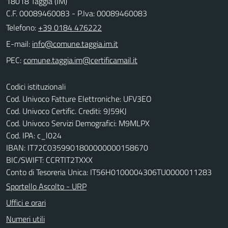
18018 Taggia (IM)
C.F. 00089460083 - P.Iva: 00089460083
Telefono:
+39 0184 476222
E-mail:
PEC:
Codici istituzionali
Cod. Univoco Fatture Elettroniche: UFV3EO
Cod. Univoco Certific. Crediti: 9J59KJ
Cod. Univoco Servizi Demografici: M9MLPX
Cod. IPA: c_l024
IBAN: IT72C0359901800000000158670
BIC/SWIFT: CCRTIT2TXXX
Conto di Tesoreria Unica: IT56H0100004306TU0000011283
Sportello Ascolto - URP
Uffici e orari
Numeri utili