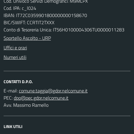
Cod. Univoco Servizi Demografici: M9MLPX
Cod. IPA: c_l024
IBAN: IT72C0359901800000000158670
BIC/SWIFT: CCRTIT2TXXX
Conto di Tesoreria Unica: IT56H0100004306TU0000011283
Sportello Ascolto - URP
Uffici e orari
Numeri utili
CONTATTI D.P.O.
E-mail:
PEC:
Avv. Massimo Ramello
LINK UTILI