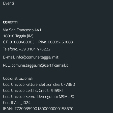
Eventi
CONTATTI
Via San Francesco 441
18018 Taggia (IM)
C.F. 00089460083 - P.Iva: 00089460083
Telefono:
+39 0184 476222
E-mail:
PEC:
Codici istituzionali
Cod. Univoco Fatture Elettroniche: UFV3EO
Cod. Univoco Certific. Crediti: 9J59KJ
Cod. Univoco Servizi Demografici: M9MLPX
Cod. IPA: c_l024
IBAN: IT72C0359901800000000158670