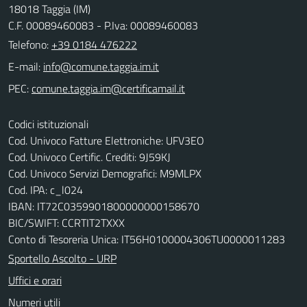
18018 Taggia (IM)
C.F. 00089460083 - P.Iva: 00089460083
Telefono:
+39 0184 476222
E-mail:
PEC:
Codici istituzionali
Cod. Univoco Fatture Elettroniche: UFV3EO
Cod. Univoco Certific. Crediti: 9J59KJ
Cod. Univoco Servizi Demografici: M9MLPX
Cod. IPA: c_l024
IBAN: IT72C0359901800000000158670
BIC/SWIFT: CCRTIT2TXXX
Conto di Tesoreria Unica: IT56H0100004306TU0000011283
Sportello Ascolto - URP
Uffici e orari
Numeri utili