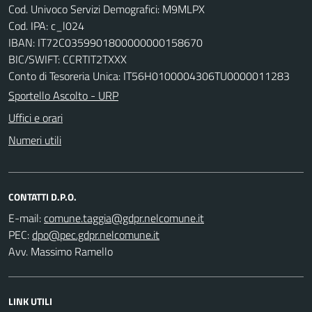
Cod. Univoco Servizi Demografici: M9MLPX
Cod. IPA: c_l024
IBAN: IT72C0359901800000000158670
BIC/SWIFT: CCRTIT2TXXX
Conto di Tesoreria Unica: IT56H0100004306TU0000011283
Sportello Ascolto - URP
Uffici e orari
Numeri utili
CONTATTI D.P.O.
E-mail:
PEC:
Avv. Massimo Ramello
LINK UTILI