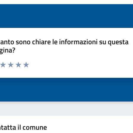
anto sono chiare le informazioni su questa
gina?
a da 1 a 5 stelle la pagina
ta 1 stelle su 5
Valuta 2 stelle su 5
Valuta 3 stelle su 5
Valuta 4 stelle su 5
Valuta 5 stelle su 5
tatta il comune