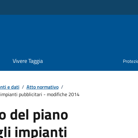
Vivere Taggia
Protezio
ti e dati
/
Atto normativo
/
impianti pubblicitari - modifiche 2014
 del piano
li impianti