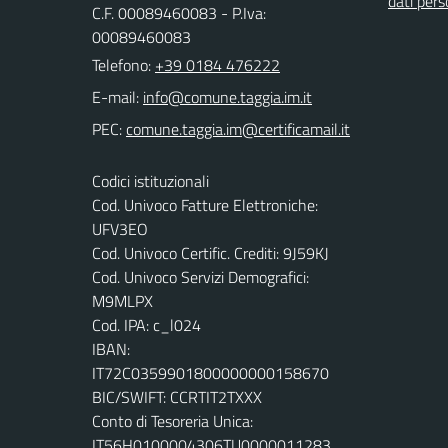
dati pers
C.F. 00089460083 - P.Iva:
00089460083
Telefono:
+39 0184 476222
E-mail:
PEC:
Codici istituzionali
Cod. Univoco Fatture Elettroniche:
UFV3EO
Cod. Univoco Certific. Crediti: 9J59KJ
Cod. Univoco Servizi Demografici:
M9MLPX
Cod. IPA: c_l024
IBAN:
IT72C0359901800000000158670
BIC/SWIFT: CCRTIT2TXXX
Conto di Tesoreria Unica:
IT56H0100004306TU0000011283