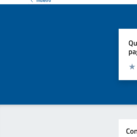
Indietro
Qu
pa
Valut
Valu
Con