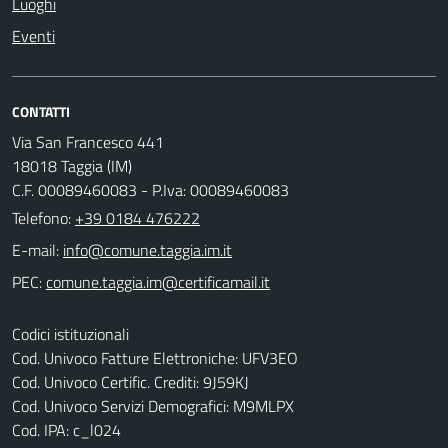
Luoghi
Eventi
CONTATTI
Via San Francesco 441
18018 Taggia (IM)
C.F. 00089460083 - P.Iva: 00089460083
Telefono:
+39 0184 476222
E-mail:
PEC:
Codici istituzionali
Cod. Univoco Fatture Elettroniche: UFV3EO
Cod. Univoco Certific. Crediti: 9J59KJ
Cod. Univoco Servizi Demografici: M9MLPX
Cod. IPA: c_l024