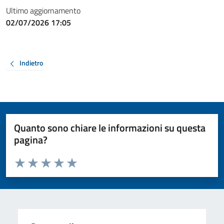
Ultimo aggiornamento
02/07/2026 17:05
Indietro
Quanto sono chiare le informazioni su questa
pagina?
Valuta da 1 a 5 stelle la pagina
Valuta 1 stelle su 5
Valuta 2 stelle su 5
Valuta 3 stelle su 5
Valuta 4 stelle su 5
Valuta 5 stelle su 5