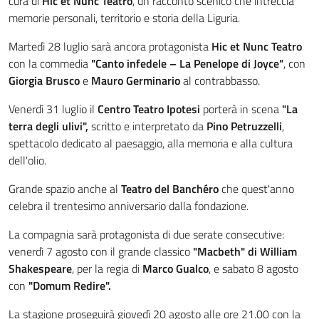
cura di
Hic et Nunc Teatro
, un racconto scenico che intreccia
memorie personali, territorio e storia della Liguria.
Martedì 28 luglio sarà ancora protagonista
Hic et Nunc Teatro
con la commedia
"Canto infedele – La Penelope di Joyce"
, con
Giorgia Brusco
e
Mauro Germinario
al contrabbasso.
Venerdì 31 luglio il
Centro Teatro Ipotesi
porterà in scena
"La
terra degli ulivi",
scritto e interpretato da
Pino Petruzzelli
,
spettacolo dedicato al paesaggio, alla memoria e alla cultura
dell'olio.
Grande spazio anche al
Teatro del Banchéro
che quest'anno
celebra il trentesimo anniversario dalla fondazione.
La compagnia sarà protagonista di due serate consecutive:
venerdì 7 agosto con il grande classico
"Macbeth" di William
Shakespeare
, per la regia di
Marco Gualco
, e sabato 8 agosto
con
"Domum Redire".
La stagione proseguirà giovedì 20 agosto alle ore 21.00 con la