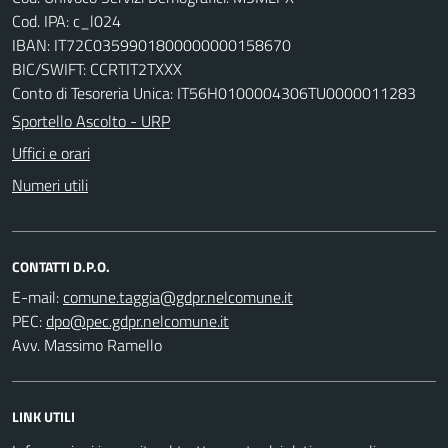
Cod. IPA: c_l024
IBAN: IT72C0359901800000000158670
BIC/SWIFT: CCRTIT2TXXX
Conto di Tesoreria Unica: IT56H0100004306TU0000011283
Sportello Ascolto - URP
Uffici e orari
Numeri utili
CONTATTI D.P.O.
E-mail:
PEC:
Avv. Massimo Ramello
LINK UTILI