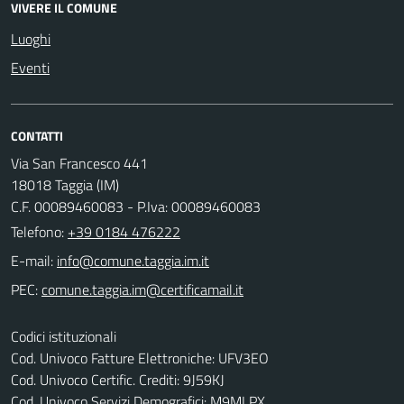
VIVERE IL COMUNE
Luoghi
Eventi
CONTATTI
Via San Francesco 441
18018 Taggia (IM)
C.F. 00089460083 - P.Iva: 00089460083
Telefono:
+39 0184 476222
E-mail:
PEC:
Codici istituzionali
Cod. Univoco Fatture Elettroniche: UFV3EO
Cod. Univoco Certific. Crediti: 9J59KJ
Cod. Univoco Servizi Demografici: M9MLPX