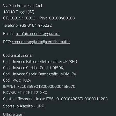
Via San Francesco 441
18018 Taggia (IM)
C.F. 00089460083 - P.Iva: 00089460083
Telefono:
+39 0184 476222
E-mail:
PEC:
Codici istituzionali
Cod. Univoco Fatture Elettroniche: UFV3EO
Cod. Univoco Certific. Crediti: 9J59KJ
Cod. Univoco Servizi Demografici: M9MLPX
Cod. IPA: c_l024
IBAN: IT72C0359901800000000158670
BIC/SWIFT: CCRTIT2TXXX
Conto di Tesoreria Unica: IT56H0100004306TU0000011283
Sportello Ascolto - URP
Uffici e orari