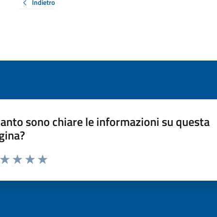
Indietro
anto sono chiare le informazioni su questa
gina?
a da 1 a 5 stelle la pagina
ta 1 stelle su 5
Valuta 2 stelle su 5
Valuta 3 stelle su 5
Valuta 4 stelle su 5
Valuta 5 stelle su 5