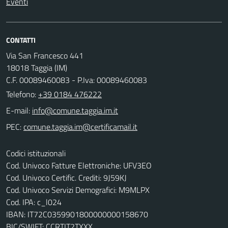
Eventi
CONTATTI
Via San Francesco 441
18018 Taggia (IM)
C.F. 00089460083 - P.Iva: 00089460083
Telefono:
+39 0184 476222
E-mail:
PEC:
Codici istituzionali
Cod. Univoco Fatture Elettroniche: UFV3EO
Cod. Univoco Certific. Crediti: 9J59KJ
Cod. Univoco Servizi Demografici: M9MLPX
Cod. IPA: c_l024
IBAN: IT72C0359901800000000158670
BIC/SWIFT: CCRTIT2TXXX