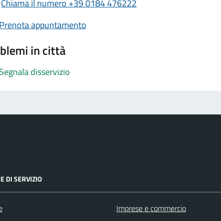
Chiama il numero +39 0184 476222
Prenota appuntamento
blemi in città
Segnala disservizio
E DI SERVIZIO
e
Imprese e commercio