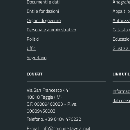
Documenti e dati
Anagrafe 
Enti e fondazioni
Appalti p
Organi di governo
Autorizza
Personale amministrativo
Catasto e
Politici
Educazio
Uffici
Giustizia
Segretario
CONTATTI
LINK UTIL
Via San Francesco 441
Informazi
18018 Taggia (IM)
dati pers
C.F. 00089460083 - P.Iva:
00089460083
Telefono:
+39 0184 476222
E-mail: