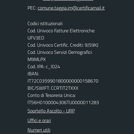
PEC:
Codici istituzionali
Cod. Univoco Fatture Elettroniche:
UFV3EO
Cod. Univoco Certific. Crediti: 9J59KJ
Cod. Univoco Servizi Demografici:
M9MLPX
Cod. IPA: c_l024
IBAN:
IT72C0359901800000000158670
BIC/SWIFT: CCRTIT2TXXX
Conto di Tesoreria Unica:
IT56H0100004306TU0000011283
Sportello Ascolto - URP
Uffici e orari
Numeri utili