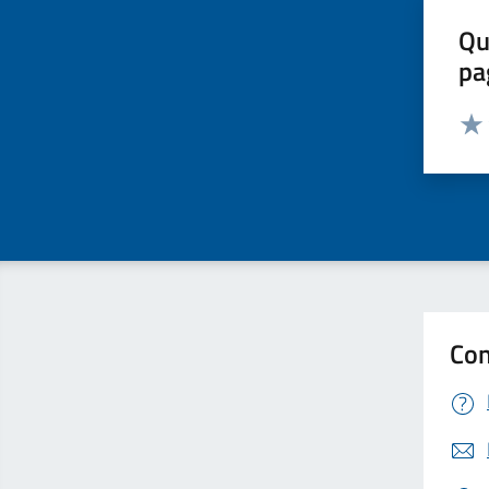
Qu
pa
Valut
Valu
Con