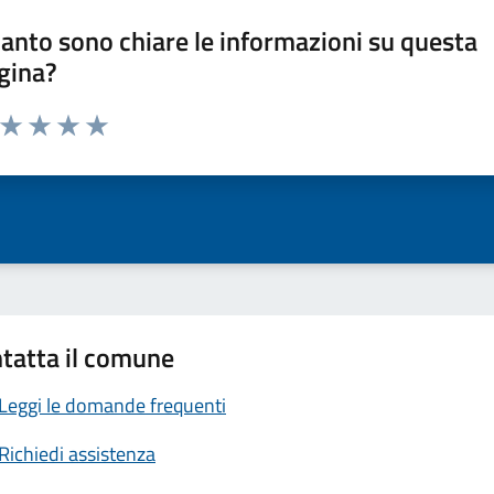
anto sono chiare le informazioni su questa
gina?
a da 1 a 5 stelle la pagina
ta 1 stelle su 5
Valuta 2 stelle su 5
Valuta 3 stelle su 5
Valuta 4 stelle su 5
Valuta 5 stelle su 5
tatta il comune
Leggi le domande frequenti
Richiedi assistenza