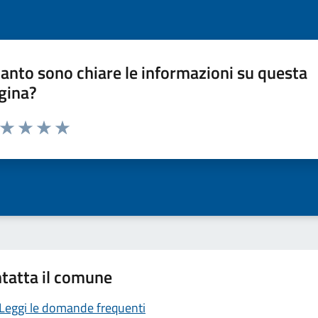
anto sono chiare le informazioni su questa
gina?
a da 1 a 5 stelle la pagina
ta 1 stelle su 5
Valuta 2 stelle su 5
Valuta 3 stelle su 5
Valuta 4 stelle su 5
Valuta 5 stelle su 5
tatta il comune
Leggi le domande frequenti