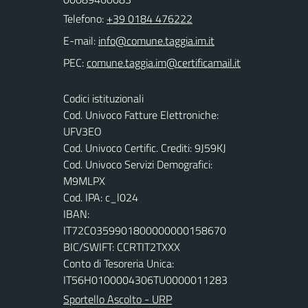
Telefono:
+39 0184 476222
E-mail:
PEC:
Codici istituzionali
Cod. Univoco Fatture Elettroniche:
UFV3EO
Cod. Univoco Certific. Crediti: 9J59KJ
Cod. Univoco Servizi Demografici:
M9MLPX
Cod. IPA: c_l024
IBAN:
IT72C0359901800000000158670
BIC/SWIFT: CCRTIT2TXXX
Conto di Tesoreria Unica:
IT56H0100004306TU0000011283
Sportello Ascolto - URP