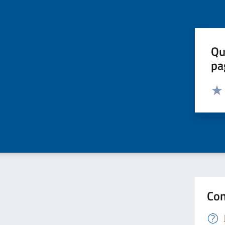
Qu
pa
Valut
Valu
Con