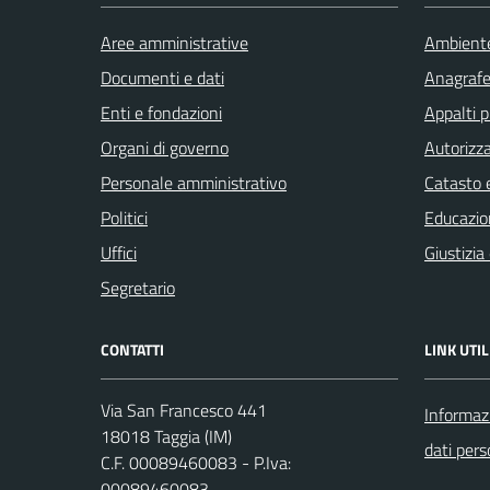
Aree amministrative
Ambient
Documenti e dati
Anagrafe 
Enti e fondazioni
Appalti p
Organi di governo
Autorizza
Personale amministrativo
Catasto e
Politici
Educazio
Uffici
Giustizia
Segretario
CONTATTI
LINK UTIL
Via San Francesco 441
Informazi
18018 Taggia (IM)
dati pers
C.F. 00089460083 - P.Iva:
00089460083