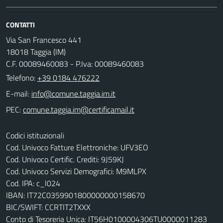
CONTATTI
Via San Francesco 441
18018 Taggia (IM)
C.F. 00089460083 - P.Iva: 00089460083
Telefono:
+39 0184 476222
E-mail:
PEC:
Codici istituzionali
Cod. Univoco Fatture Elettroniche: UFV3EO
Cod. Univoco Certific. Crediti: 9J59KJ
Cod. Univoco Servizi Demografici: M9MLPX
Cod. IPA: c_l024
IBAN: IT72C0359901800000000158670
BIC/SWIFT: CCRTIT2TXXX
Conto di Tesoreria Unica: IT56H0100004306TU0000011283