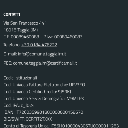
CONTATTI
Via San Francesco 441
18018 Taggia (IM)
C.F. 00089460083 - P.Iva: 00089460083
Telefono:
+39 0184 476222
E-mail:
PEC:
Codici istituzionali
Cod. Univoco Fatture Elettroniche: UFV3EO
Cod. Univoco Certific. Crediti: 9J59KJ
Cod. Univoco Servizi Demografici: M9MLPX
Cod. IPA: c_l024
IBAN: IT72C0359901800000000158670
BIC/SWIFT: CCRTIT2TXXX
Conto di Tesoreria Unica: IT56H0100004306TU0000011283