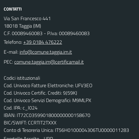
CONTATTI
Via San Francesco 441
18018 Taggia (IM)
C.F. 00089460083 - P.Iva: 00089460083
Telefono:
+39 0184 476222
E-mail:
PEC:
Codici istituzionali
Cod. Univoco Fatture Elettroniche: UFV3EO
Cod. Univoco Certific. Crediti: 9J59KJ
Cod. Univoco Servizi Demografici: M9MLPX
Cod. IPA: c_l024
IBAN: IT72C0359901800000000158670
BIC/SWIFT: CCRTIT2TXXX
Conto di Tesoreria Unica: IT56H0100004306TU0000011283
Sportello Ascolto - URP