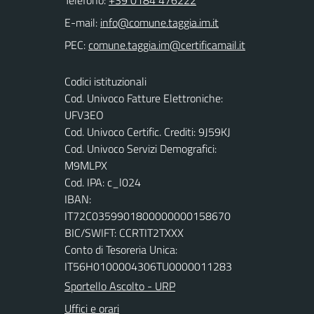
Telefono:
+39 0184 476222
E-mail:
PEC:
Codici istituzionali
Cod. Univoco Fatture Elettroniche:
UFV3EO
Cod. Univoco Certific. Crediti: 9J59KJ
Cod. Univoco Servizi Demografici:
M9MLPX
Cod. IPA: c_l024
IBAN:
IT72C0359901800000000158670
BIC/SWIFT: CCRTIT2TXXX
Conto di Tesoreria Unica:
IT56H0100004306TU0000011283
Sportello Ascolto - URP
Uffici e orari