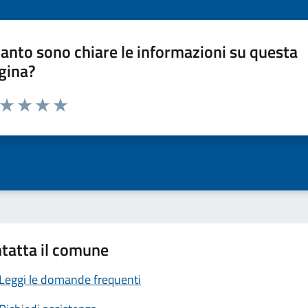
anto sono chiare le informazioni su questa
gina?
a da 1 a 5 stelle la pagina
ta 1 stelle su 5
Valuta 2 stelle su 5
Valuta 3 stelle su 5
Valuta 4 stelle su 5
Valuta 5 stelle su 5
tatta il comune
Leggi le domande frequenti