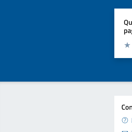
Qu
pa
Valut
Valu
Con