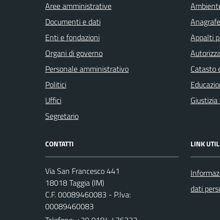
Aree amministrative
Ambient
Documenti e dati
Anagrafe 
Enti e fondazioni
Appalti p
Organi di governo
Autorizza
Personale amministrativo
Catasto e
Politici
Educazio
Uffici
Giustizia
Segretario
CONTATTI
LINK UTIL
Via San Francesco 441
Informazi
18018 Taggia (IM)
dati pers
C.F. 00089460083 - P.Iva:
00089460083