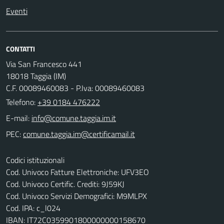
Eventi
CONTATTI
Via San Francesco 441
18018 Taggia (IM)
C.F. 00089460083 - P.Iva: 00089460083
Telefono:
+39 0184 476222
E-mail:
PEC:
Codici istituzionali
Cod. Univoco Fatture Elettroniche: UFV3EO
Cod. Univoco Certific. Crediti: 9J59KJ
Cod. Univoco Servizi Demografici: M9MLPX
Cod. IPA: c_l024
IBAN: IT72C0359901800000000158670