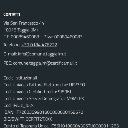
CONTATTI
Via San Francesco 441
18018 Taggia (IM)
C.F. 00089460083 - P.Iva: 00089460083
Telefono:
+39 0184 476222
E-mail:
PEC:
Codici istituzionali
Cod. Univoco Fatture Elettroniche: UFV3EO
Cod. Univoco Certific. Crediti: 9J59KJ
Cod. Univoco Servizi Demografici: M9MLPX
Cod. IPA: c_l024
IBAN: IT72C0359901800000000158670
BIC/SWIFT: CCRTIT2TXXX
Conto di Tesoreria Unica: IT56H0100004306TU0000011283