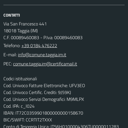
CONTATTI
Via San Francesco 441
18018 Taggia (IM)
C.F. 00089460083 - P.Iva: 00089460083
Telefono:
+39 0184 476222
E-mail:
PEC:
Codici istituzionali
Cod. Univoco Fatture Elettroniche: UFV3EO
Cod. Univoco Certific. Crediti: 9J59KJ
Cod. Univoco Servizi Demografici: M9MLPX
Cod. IPA: c_l024
IBAN: IT72C0359901800000000158670
BIC/SWIFT: CCRTIT2TXXX
Conto di Tesoreria Unica: IT56H0100004306TU0000011283