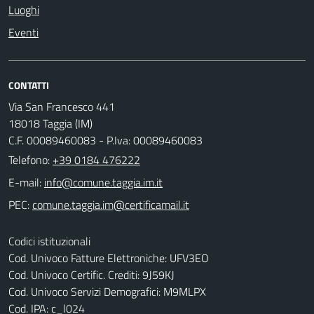
Luoghi
Eventi
CONTATTI
Via San Francesco 441
18018 Taggia (IM)
C.F. 00089460083 - P.Iva: 00089460083
Telefono:
+39 0184 476222
E-mail:
PEC:
Codici istituzionali
Cod. Univoco Fatture Elettroniche: UFV3EO
Cod. Univoco Certific. Crediti: 9J59KJ
Cod. Univoco Servizi Demografici: M9MLPX
Cod. IPA: c_l024