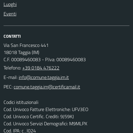
Luoghi
Eventi
CONTATTI
Via San Francesco 441
18018 Taggia (IM)
C.F. 00089460083 - P.Iva: 00089460083
Telefono:
+39 0184 476222
E-mail:
PEC:
Codici istituzionali
Cod. Univoco Fatture Elettroniche: UFV3EO
Cod. Univoco Certific. Crediti: 9J59KJ
Cod. Univoco Servizi Demografici: M9MLPX
Cod. IPA: c_l024