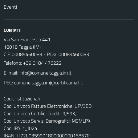
Eventi
CONTATTI
Via San Francesco 441
18018 Taggia (IM)
C.F. 00089460083 - P.Iva: 00089460083
Telefono:
+39 0184 476222
E-mail:
PEC:
Codici istituzionali
Cod. Univoco Fatture Elettroniche: UFV3EO
Cod. Univoco Certific. Crediti: 9J59KJ
Cod. Univoco Servizi Demografici: M9MLPX
Cod. IPA: c_l024
IBAN: IT72C0359901800000000158670