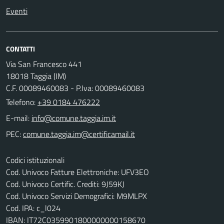
Eventi
CONTATTI
Via San Francesco 441
18018 Taggia (IM)
C.F. 00089460083 - P.Iva: 00089460083
Telefono:
+39 0184 476222
E-mail:
PEC:
Codici istituzionali
Cod. Univoco Fatture Elettroniche: UFV3EO
Cod. Univoco Certific. Crediti: 9J59KJ
Cod. Univoco Servizi Demografici: M9MLPX
Cod. IPA: c_l024
IBAN: IT72C0359901800000000158670