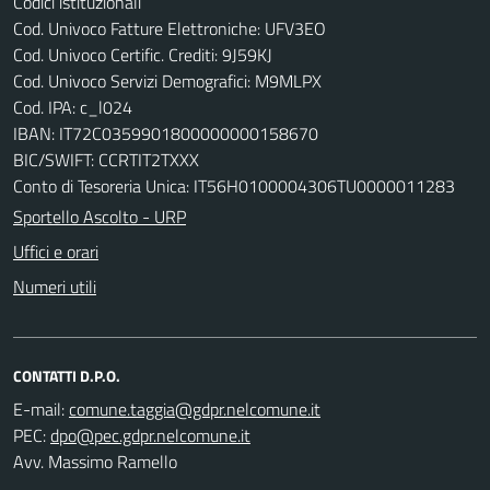
Codici istituzionali
Cod. Univoco Fatture Elettroniche: UFV3EO
Cod. Univoco Certific. Crediti: 9J59KJ
Cod. Univoco Servizi Demografici: M9MLPX
Cod. IPA: c_l024
IBAN: IT72C0359901800000000158670
BIC/SWIFT: CCRTIT2TXXX
Conto di Tesoreria Unica: IT56H0100004306TU0000011283
Sportello Ascolto - URP
Uffici e orari
Numeri utili
CONTATTI D.P.O.
E-mail:
PEC:
Avv. Massimo Ramello