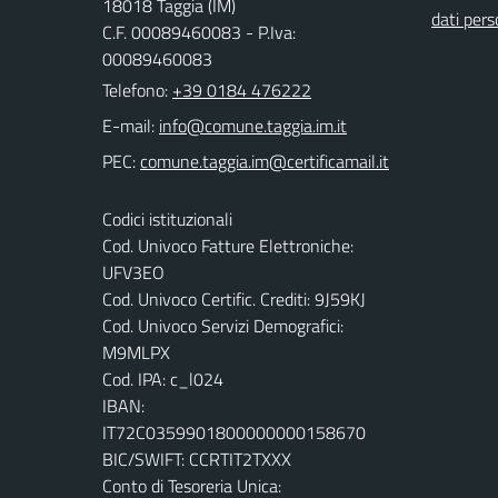
18018 Taggia (IM)
dati pers
C.F. 00089460083 - P.Iva:
00089460083
Telefono:
+39 0184 476222
E-mail:
PEC:
Codici istituzionali
Cod. Univoco Fatture Elettroniche:
UFV3EO
Cod. Univoco Certific. Crediti: 9J59KJ
Cod. Univoco Servizi Demografici:
M9MLPX
Cod. IPA: c_l024
IBAN:
IT72C0359901800000000158670
BIC/SWIFT: CCRTIT2TXXX
Conto di Tesoreria Unica: