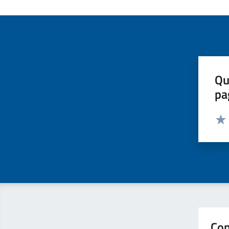
Qu
pa
Valut
Valu
Con