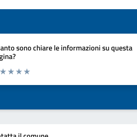
anto sono chiare le informazioni su questa
gina?
a da 1 a 5 stelle la pagina
ta 1 stelle su 5
Valuta 2 stelle su 5
Valuta 3 stelle su 5
Valuta 4 stelle su 5
Valuta 5 stelle su 5
tatta il comune