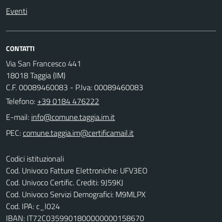
Eventi
CONTATTI
Via San Francesco 441
18018 Taggia (IM)
C.F. 00089460083 - P.Iva: 00089460083
Telefono:
+39 0184 476222
E-mail:
PEC:
Codici istituzionali
Cod. Univoco Fatture Elettroniche: UFV3EO
Cod. Univoco Certific. Crediti: 9J59KJ
Cod. Univoco Servizi Demografici: M9MLPX
Cod. IPA: c_l024
IBAN: IT72C0359901800000000158670