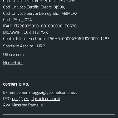
Cod. Univoco Fatture Elettroniche: UFV3EO
Cod. Univoco Certific. Crediti: 9J59KJ
Cod. Univoco Servizi Demografici: M9MLPX
Cod. IPA: c_l024
IBAN: IT72C0359901800000000158670
BIC/SWIFT: CCRTIT2TXXX
Conto di Tesoreria Unica: IT56H0100004306TU0000011283
Sportello Ascolto - URP
Uffici e orari
Numeri utili
CONTATTI D.P.O.
E-mail:
PEC:
Avv. Massimo Ramello