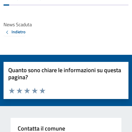
News Scaduta
Indietro
Quanto sono chiare le informazioni su questa
pagina?
Valuta da 1 a 5 stelle la pagina
Valuta 1 stelle su 5
Valuta 2 stelle su 5
Valuta 3 stelle su 5
Valuta 4 stelle su 5
Valuta 5 stelle su 5
Contatta il comune