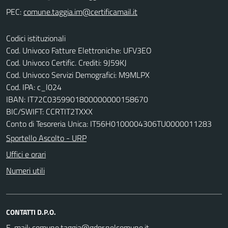
PEC:
Codici istituzionali
Cod. Univoco Fatture Elettroniche: UFV3EO
Cod. Univoco Certific. Crediti: 9J59KJ
Cod. Univoco Servizi Demografici: M9MLPX
Cod. IPA: c_l024
IBAN: IT72C0359901800000000158670
BIC/SWIFT: CCRTIT2TXXX
Conto di Tesoreria Unica: IT56H0100004306TU0000011283
Sportello Ascolto - URP
Uffici e orari
Numeri utili
CONTATTI D.P.O.
E-mail: