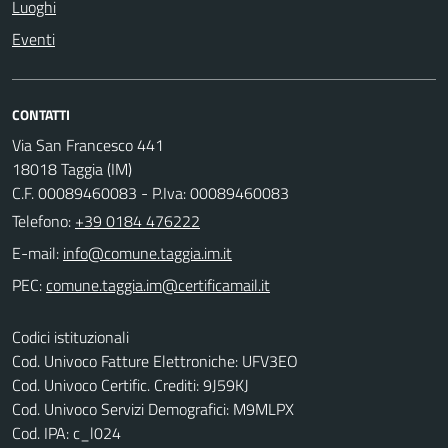
Luoghi
Eventi
CONTATTI
Via San Francesco 441
18018 Taggia (IM)
C.F. 00089460083 - P.Iva: 00089460083
Telefono:
+39 0184 476222
E-mail:
PEC:
Codici istituzionali
Cod. Univoco Fatture Elettroniche: UFV3EO
Cod. Univoco Certific. Crediti: 9J59KJ
Cod. Univoco Servizi Demografici: M9MLPX
Cod. IPA: c_l024